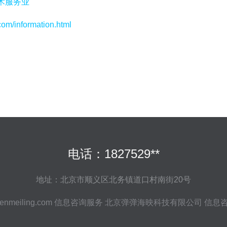
术服务业
information.html
电话：1827529**
地址：北京市顺义区北务镇道口村南街20号
nmeiling.com
信息咨询服务
北京弹弹海映科技有限公司
信息