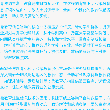
教育资源丰富，教育需求日益多元化。在这样的背景下，和徽教
信息咨询应运而生，致力于提供专业、全面、个性化的教育信息
询服务，助力教育梦想的实现。
和徽教育信息咨询的核心业务覆盖多个维度。针对学生群体，提
学业规划与升学指导服务。从小学到高中，乃至大学及留学阶段
顾问团队会根据学生的兴趣、特长和学业水平，量身定制成长路
径，解析升学政策，推荐合适的学校与专业。特别是对于中高考
策、综合素质评价等关键环节，提供及时、准确的解读与应对策
略，缓解家庭焦虑。
面向家长与教育机构，和徽教育提供市场分析与资源对接服务。
过深入调研合肥及周边地区的教育生态，帮助家长识别优质教育
源，如课外辅导、素质培训等；为教育机构提供运营咨询、课程
计支持，促进本地教育行业的健康发展。
和徽教育注重信息技术的应用，构建了线上咨询平台与数据库，
便用户随时获取最新教育动态、政策解读和成功案例。团队由资