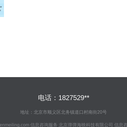
电话：1827529**
地址：北京市顺义区北务镇道口村南街20号
nmeiling.com
信息咨询服务
北京弹弹海映科技有限公司
信息