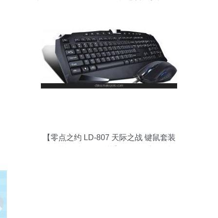
【零点之约 LD-807 天际之战 键鼠套装
u+u套装 有线键鼠套装】价格,厂家,图片,鼠
键套装,广州市白云区翔腾商品信息咨询服
务部-