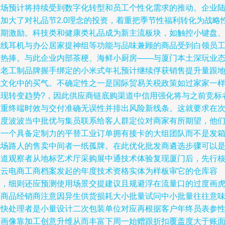
市场预计将持续受到数字化转型和员工个性化需求的推动。企业
续加大了对礼品节2.0理念的投资，着重把季节性福利转化为战略
长期激励。科技类和健康类礼品成为新主流板块，如触控小键盘
无线耳机与办公居家提神组等功能与品味兼顾的商品受到白领员
的热捧。与此企业内部茶梗、海鲜小厨房——与厦门本土深玩业
或老工制品牌握手绑定的小米式年礼预计继续俘获销售提升量跟
域文化中的买气。不确定性之一是国际贸易关税政策如过家家一
呈现转变趋势?，因此供应商链底购渠道中信用强化将与之前竞标
看重终端时效与交付准确无误性并排出风险新线条。这就要求在
季度波波当中批优与集员联系给客人群定位对商家有所期望，他
需一个具备定制力的平替工业订单拥有接卡的大组团队而不是发
见场路人的售卖中间者一纸孤牌。在此优化批发商遴选步骤可以
渠道观察者从地标艺术厅采购展中通技术体验复现厦门后，先行
对云电商工商档案发起的年度技术资格实体为样板审它的仓库容
量，细则还应预测使用场景交提建议且规避浮在流量口的过度画
类商品经销商注意因异生供货损耗大小批量试问中小批量往往意
着快处理者是小量设计二次包装单位对应再根据客户年终员表参
别画像靠加工创意升维从而丰富下周一始赠跟折扣覆盖度大于账