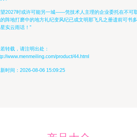
展望2027时或许可能另一城——凭技术人主理的企业委托在不可
代的阵地打磨中的地方礼纪变风纪已成文明那飞凡之册遗前可书
星实云雨话！”
如若转载，请注明出处：
tp://www.menmeiling.com/product/44.html
新时间：2026-08-06 15:09:25